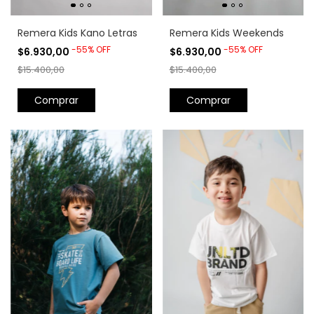
Remera Kids Kano Letras
Remera Kids Weekends
-
55
%
OFF
-
55
%
OFF
$6.930,00
$6.930,00
$15.400,00
$15.400,00
Comprar
Comprar