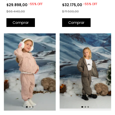
-
55
%
OFF
-
55
%
OFF
$29.898,00
$32.175,00
$66.440,00
$71.500,00
Comprar
Comprar