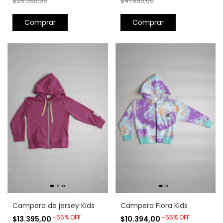
$26.398,00
$41.580,00
Comprar
Comprar
Campera de jersey Kids
Campera Flora Kids
-
55
%
OFF
-
55
%
OFF
$13.395,00
$10.394,00