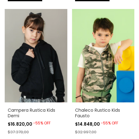
Campera Rustica Kids
Chaleco Rustico Kids
Demi
Fausto
-
55
%
OFF
-
55
%
OFF
$16.820,00
$14.848,00
$37.378,00
$32.997,00