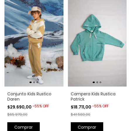
Conjunto Kids Rustico
Campera Kids Rustica
Daren
Patrick
-
55
%
OFF
-
55
%
OFF
$29.690,00
$18.711,00
$65.978,00
$41.580,00
Comprar
Comprar