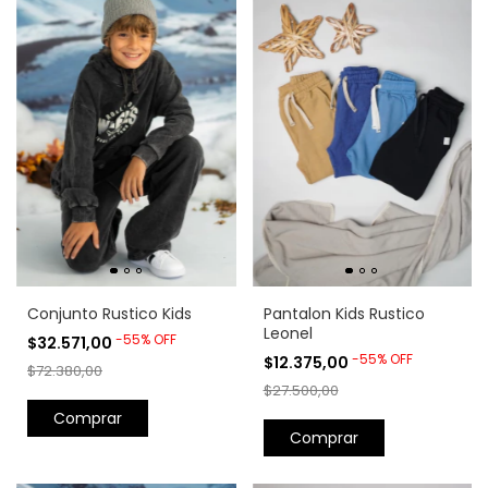
Conjunto Rustico Kids
Pantalon Kids Rustico
Leonel
-
55
%
OFF
$32.571,00
-
55
%
OFF
$12.375,00
$72.380,00
$27.500,00
Comprar
Comprar