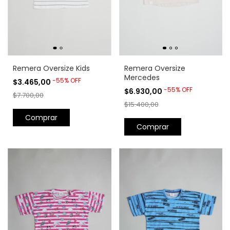
Remera Oversize Kids
Remera Oversize
Mercedes
-
55
%
OFF
$3.465,00
-
55
%
OFF
$6.930,00
$7.700,00
$15.400,00
Comprar
Comprar