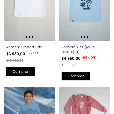
Remera Brenda Kids
Remera Kids (Multi
estampa)
-
55
%
OFF
$6.930,00
-
55
%
OFF
$4.950,00
$15.400,00
$11.000,00
Comprar
Comprar