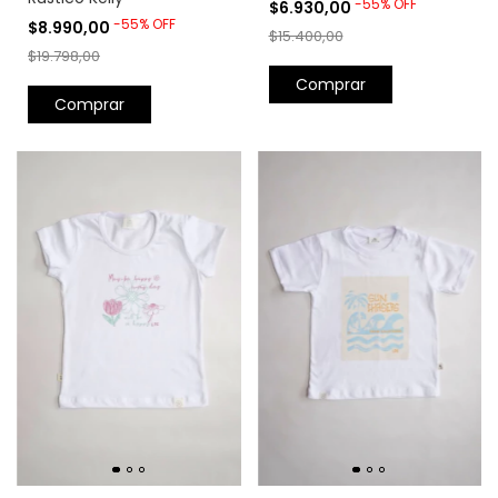
-
55
%
OFF
$6.930,00
-
55
%
OFF
$8.990,00
$15.400,00
$19.798,00
Comprar
Comprar