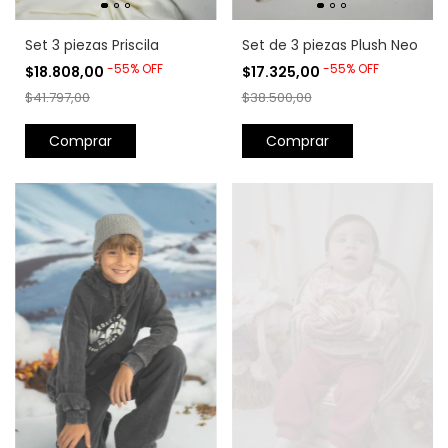
Set 3 piezas Priscila
Set de 3 piezas Plush Neo
-
55
%
OFF
-
55
%
OFF
$18.808,00
$17.325,00
$41.797,00
$38.500,00
Comprar
Comprar