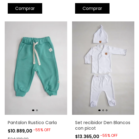
Comprar
Comprar
Pantalon Rustico Carla
Set recibidor Den Blancos
con picot
-
55
%
OFF
$10.889,00
-
55
%
OFF
$13.365,00
$24.198,00