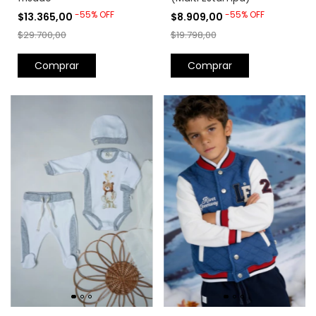
-
55
%
OFF
-
55
%
OFF
$13.365,00
$8.909,00
$29.700,00
$19.798,00
Comprar
Comprar