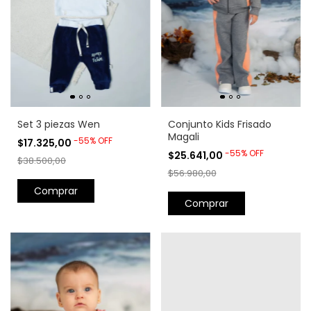
Set 3 piezas Wen
Conjunto Kids Frisado
Magali
-
55
%
OFF
$17.325,00
-
55
%
OFF
$25.641,00
$38.500,00
$56.980,00
Comprar
Comprar