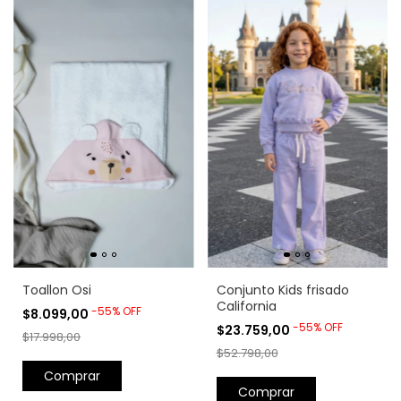
Toallon Osi
Conjunto Kids frisado
California
-
55
%
OFF
$8.099,00
-
55
%
OFF
$23.759,00
$17.998,00
$52.798,00
Comprar
Comprar