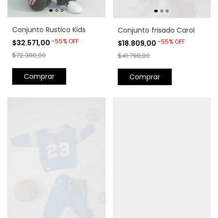
Conjunto Rustico Kids
Conjunto frisado Carol
-
55
%
OFF
-
55
%
OFF
$32.571,00
$18.809,00
$72.380,00
$41.798,00
Comprar
Comprar