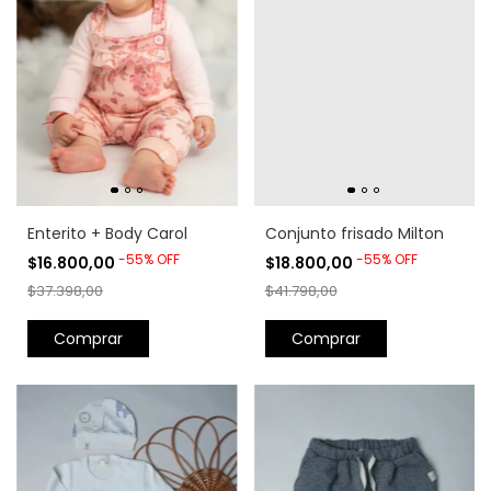
Enterito + Body Carol
Conjunto frisado Milton
-
55
%
OFF
-
55
%
OFF
$16.800,00
$18.800,00
$37.398,00
$41.798,00
Comprar
Comprar