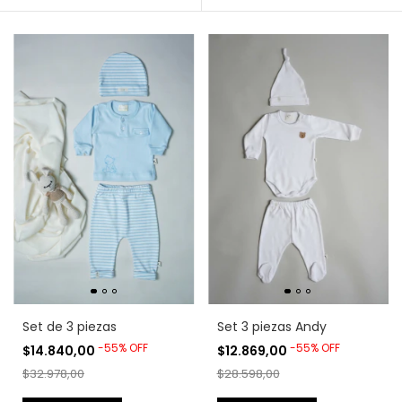
Set de 3 piezas
Set 3 piezas Andy
-
55
%
OFF
-
55
%
OFF
$14.840,00
$12.869,00
$32.978,00
$28.598,00