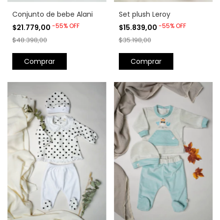
Conjunto de bebe Alani
Set plush Leroy
-
55
%
OFF
-
55
%
OFF
$21.779,00
$15.839,00
$48.398,00
$35.198,00
Comprar
Comprar