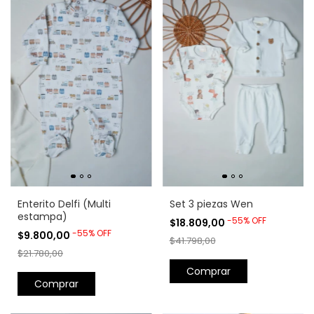
Enterito Delfi (Multi
Set 3 piezas Wen
estampa)
-
55
%
OFF
$18.809,00
-
55
%
OFF
$9.800,00
$41.798,00
$21.780,00
Comprar
Comprar