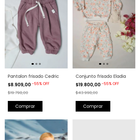
Pantalon frisado Cedric
Conjunto frisado Eladia
-
55
%
OFF
-
55
%
OFF
$8.909,00
$19.800,00
$19.798,00
$43.998,00
Comprar
Comprar