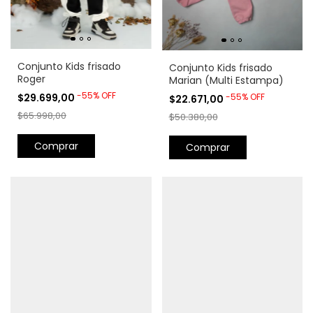
Conjunto Kids frisado
Conjunto Kids frisado
Roger
Marian (Multi Estampa)
-
55
%
OFF
-
55
%
OFF
$29.699,00
$22.671,00
$65.998,00
$50.380,00
Comprar
Comprar