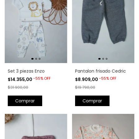
Set 3 piezas Enzo
Pantalon frisado Cedric
-
55
%
OFF
-
55
%
OFF
$14.355,00
$8.909,00
$31.900,00
$19.798,00
Comprar
Comprar