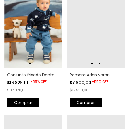
Conjunto frisado Dante
Remera Adan varon
-
55
%
OFF
-
55
%
OFF
$16.829,00
$7.900,00
$37.378,00
$17.598,00
Comprar
Comprar