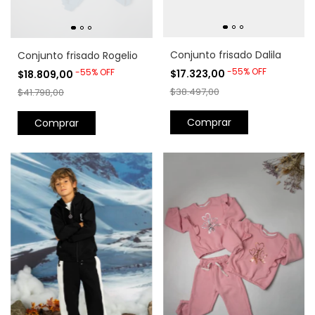
Conjunto frisado Dalila
Conjunto frisado Rogelio
-
55
%
OFF
-
55
%
OFF
$17.323,00
$18.809,00
$38.497,00
$41.798,00
Comprar
Comprar