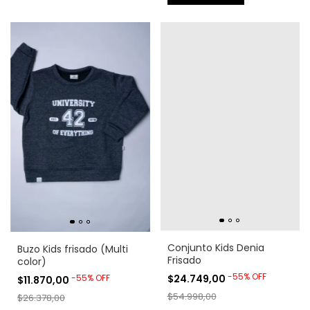
Conjunto Kids Denia
Buzo Kids frisado (Multi
Frisado
color)
-
55
%
OFF
-
55
%
OFF
$24.749,00
$11.870,00
$54.998,00
$26.378,00