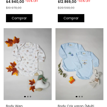
-
55
%
OFF
-
55
%
OFF
$4.940,00
$12.869,00
$10.978,00
$28.598,00
Comprar
Comprar
Body Wen
Body Cris varon (Multi