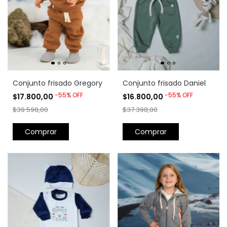
Conjunto frisado Gregory
Conjunto frisado Daniel
-
55
%
OFF
-
55
%
OFF
$17.800,00
$16.800,00
$39.598,00
$37.398,00
Comprar
Comprar