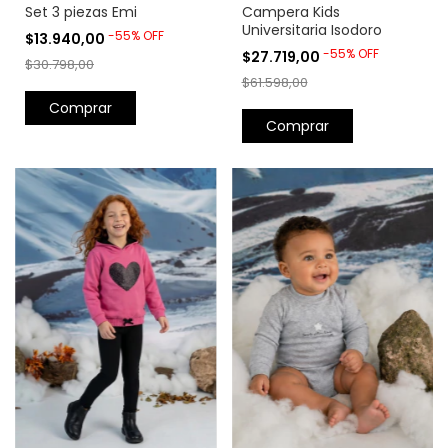
Set 3 piezas Emi
Campera Kids
Universitaria Isodoro
-
55
%
OFF
$13.940,00
-
55
%
OFF
$27.719,00
$30.798,00
$61.598,00
Comprar
Comprar